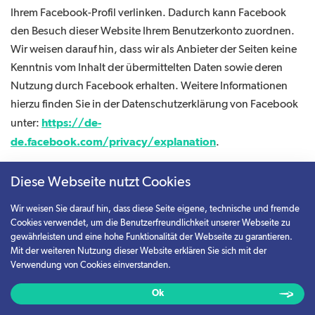
Ihrem Facebook-Profil verlinken. Dadurch kann Facebook
den Besuch dieser Website Ihrem Benutzerkonto zuordnen.
Wir weisen darauf hin, dass wir als Anbieter der Seiten keine
Kenntnis vom Inhalt der übermittelten Daten sowie deren
Nutzung durch Facebook erhalten. Weitere Informationen
hierzu finden Sie in der Datenschutzerklärung von Facebook
https://de-
unter:
de.facebook.com/privacy/explanation
.
Diese Webseite nutzt Cookies
Wenn Sie nicht wünschen, dass Facebook den Besuch dieser
Website Ihrem Facebook-Nutzerkonto zuordnen kann,
Wir weisen Sie darauf hin, dass diese Seite eigene, technische und fremde
loggen Sie sich bitte aus Ihrem Facebook-Benutzerkonto aus.
Cookies verwendet, um die Benutzerfreundlichkeit unserer Webseite zu
gewährleisten und eine hohe Funktionalität der Webseite zu garantieren.
Mit der weiteren Nutzung dieser Website erklären Sie sich mit der
Die Verwendung der Facebook Plugins erfolgt auf Grundlage
Verwendung von Cookies einverstanden.
von Art. 6 Abs. 1 lit. f DSGVO. Der Websitebetreiber hat ein
berechtigtes Interesse an einer möglichst umfangreichen
Ok
Sichtbarkeit in den Sozialen Medien.