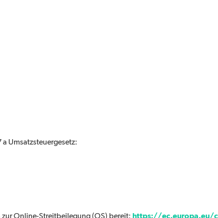
 a Umsatzsteuergesetz:
https://ec.europa.eu/
 zur Online-Streitbeilegung (OS) bereit: